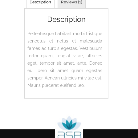
Description
Reviews (1)
Description
Pellentesque habitant morbi tristique
senectus et netus et malesuada
fames ac turpis egestas. Vestibulum
tortor quam, feugiat vitae, ultricies
eget, tempor sit amet, ante. Donec
eu libero sit amet quam egestas
semper. Aenean ultricies mi vitae est.
Mauris placerat eleifend leo.