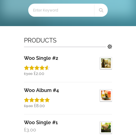
PRODUCTS
Woo Single #2
£
2.00
£
3.00
Rated
4.50
out of 5
Woo Album #4
£
8.00
£
9.00
Rated
5.00
out of 5
Woo Single #1
£
3.00