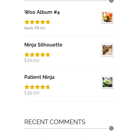
Woo Album #4
£
8.00
£
9.00
Rated
5.00
out of 5
Ninja Silhouette
£
20.00
Rated
5.00
out of 5
Patient Ninja
£
35.00
Rated
4.67
out of 5
RECENT COMMENTS