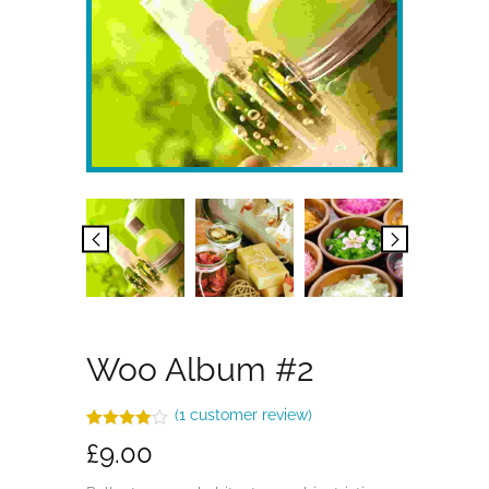
Woo Album #2
(
1
customer review)
Rated
1
£
9.00
4.00
out
of 5
based