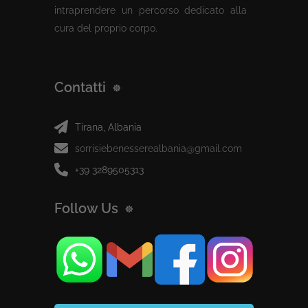
intraprendere un percorso dedicato alla
cura del proprio corpo.
Contatti
Tirana, Albania
sorrisiebenesserealbania@gmail.com
+39 3289505313
Follow Us