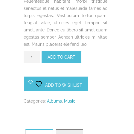
Pellentesque habitant morbi tristique
on
customer
senectus et netus et malesuada fames ac
rating
turpis egestas. Vestibulum tortor quam,
feugiat vitae, ultricies eget, tempor sit
amet, ante. Donec eu libero sit amet quam
egestas semper. Aenean ultricies mi vitae
est. Mauris placerat eleifend leo.
Woo
Alternative:
ADD TO CART
Album
#2
quantity
ADD TO WISHLIST
Categories:
Albums
,
Music