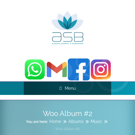
Menu
Woo Album #2
Home
Albums
Music
You are here:
Woo Album #2