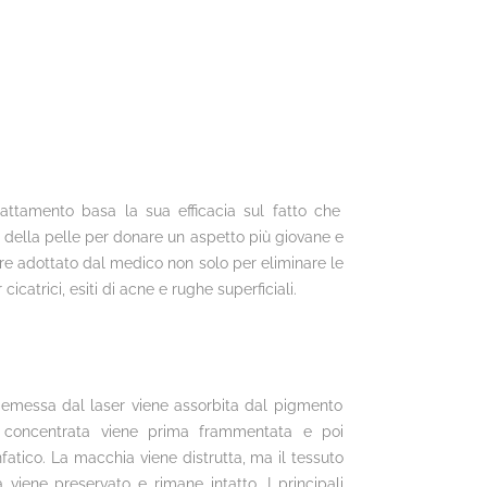
rattamento basa la sua efficacia sul fatto che
le della pelle per donare un aspetto più giovane e
ere adottato dal medico non solo per eliminare le
catrici, esiti di acne e rughe superficiali.
 emessa dal laser viene assorbita dal pigmento
a concentrata viene prima frammentata e poi
nfatico. La macchia viene distrutta, ma il tessuto
viene preservato e rimane intatto. I principali