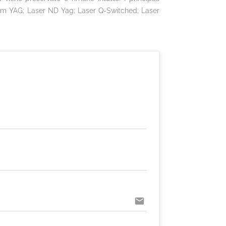
bium YAG; Laser ND Yag; Laser Q-Switched; Laser
email