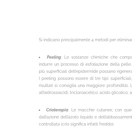
Si indicano principalmente 4 metodi per eliminar
Peeling
. Le sostanze chimiche che compo
indurre un processo di esfoliazione della pelle
più superficiali dell’epidermide possano rigener
I peeling possono essere di tre tipi: superficia
risultati si consiglia una maggiore profondità). 
alfaidrossiacidi; tricloroacetico; acido glicolico; a
Crioterapia
. Le macchie cutanee, con ques
dall’azione dell’azoto liquido e dell’abbassame
controllata (crio significa infatti freddo).