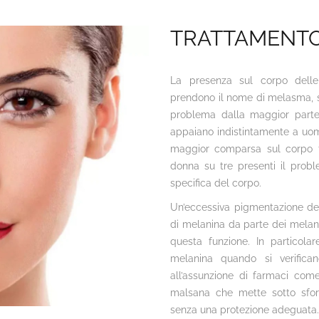
TRATTAMENTO
La presenza sul corpo dell
prendono il nome di melasma, s
problema dalla maggior parte
appaiano indistintamente a uom
maggior comparsa sul corpo f
donna su tre presenti il probl
specifica del corpo.
Un’eccessiva pigmentazione del
di melanina da parte dei melanoc
questa funzione. In particolar
melanina quando si verifican
all’assunzione di farmaci come
malsana che mette sotto sforz
senza una protezione adeguata.