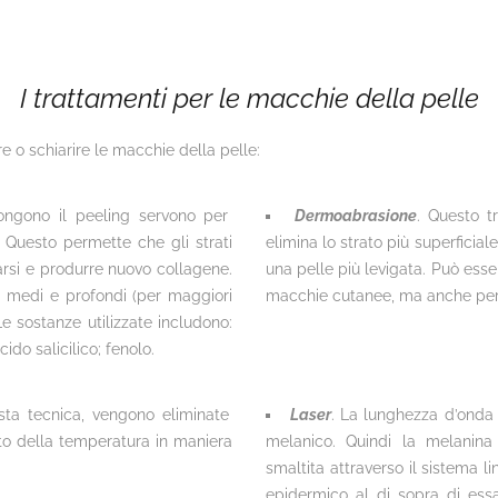
I trattamenti per le macchie della pelle
e o schiarire le macchie della pelle:
ngono il peeling servono per
Dermoabrasione
. Questo t
. Questo permette che gli strati
elimina lo strato più superficia
arsi e produrre nuovo collagene.
una pelle più levigata. Può ess
li, medi e profondi (per maggiori
macchie cutanee, ma anche per ci
Le sostanze utilizzate includono:
cido salicilico; fenolo.
ta tecnica, vengono eliminate
Laser
. La lunghezza d’onda
nto della temperatura in maniera
melanico. Quindi la melanin
smaltita attraverso il sistema li
epidermico al di sopra di essa 