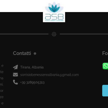
Contatti
Fo
 e
Tirana, Albania
te
sorrisiebenesserealbania@gmail.com
ma
+39 3289505313
ni.
or
ze
 e