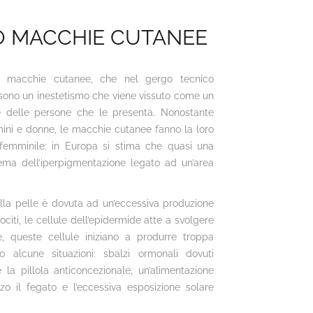
 MACCHIE CUTANEE
e macchie cutanee, che nel gergo tecnico
ono un inestetismo che viene vissuto come un
 delle persone che le presenta. Nonostante
ini e donne, le macchie cutanee fanno la loro
emminile: in Europa si stima che quasi una
ema dell’iperpigmentazione legato ad un’area
la pelle è dovuta ad un’eccessiva produzione
iti, le cellule dell’epidermide atte a svolgere
e, queste cellule iniziano a produrre troppa
o alcune situazioni: sbalzi ormonali dovuti
 la pillola anticoncezionale, un’alimentazione
o il fegato e l’eccessiva esposizione solare