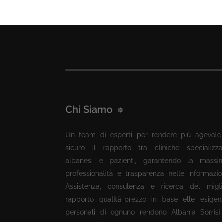
Chi Siamo
Un team di esperti per rendere più agevole
sicuro il rapporto tra cliniche specializza
albanesi e pazienti, garantendo la massi
professionalità e trasparenza nelle informazio
Assistenza, consulenza e ricerca del migli
rapporto qualità-prezzo in base elle esigen
personali di ognuno rendono Albania Sorrisi