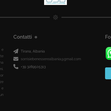
Contatti
Fo
 e
Tirana, Albania
te
sorrisiebenesserealbania@gmail.com
ma
+39 3289505313
ni.
or
ze
 e
 un