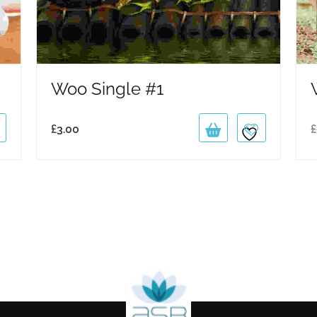
Woo Single #1
£
3.00
£