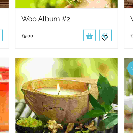
Woo Album #2
£
9.00
£