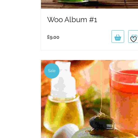
Woo Album #1
£
9.00
Sale