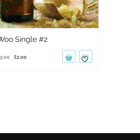
Woo Single #2
3.00
£
2.00
Original
Current
price
price
was:
is:
£3.00.
£2.00.