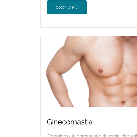
Scopri Di Più
Ginecomastia
Oggigiorno, la percentuale di uomini che sof