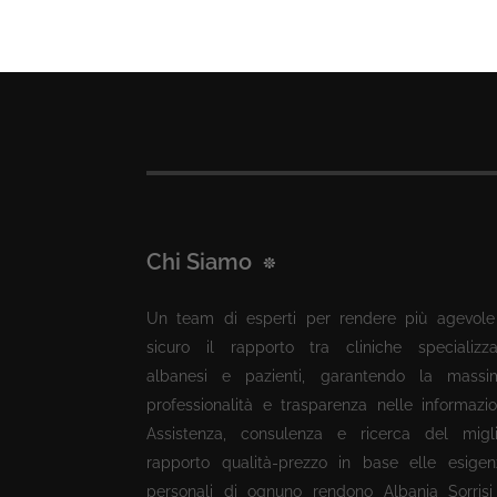
Chi Siamo
Un team di esperti per rendere più agevole
sicuro il rapporto tra cliniche specializza
albanesi e pazienti, garantendo la massi
professionalità e trasparenza nelle informazio
Assistenza, consulenza e ricerca del migli
rapporto qualità-prezzo in base elle esigen
personali di ognuno rendono Albania Sorrisi