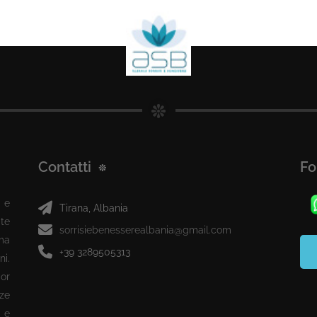
Contatti
Fo
 e
Tirana, Albania
te
sorrisiebenesserealbania@gmail.com
ma
+39 3289505313
ni.
or
ze
 e