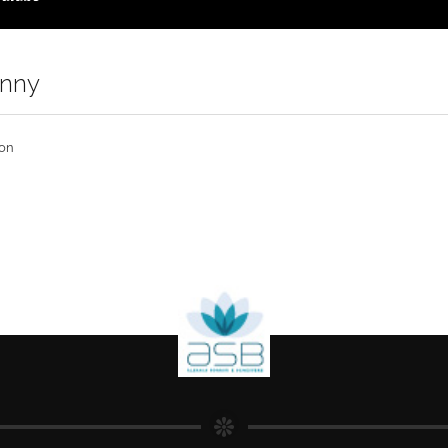
inny
on