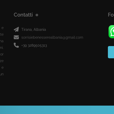
Contatti
Fo
 e
Tirana, Albania
te
sorrisiebenesserealbania@gmail.com
ma
+39 3289505313
ni.
or
ze
 e
 un