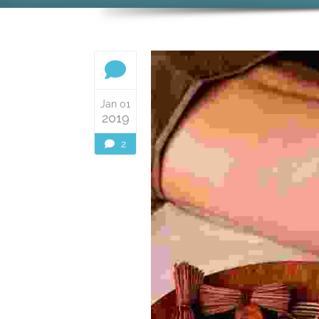
Jan 01
2019
2