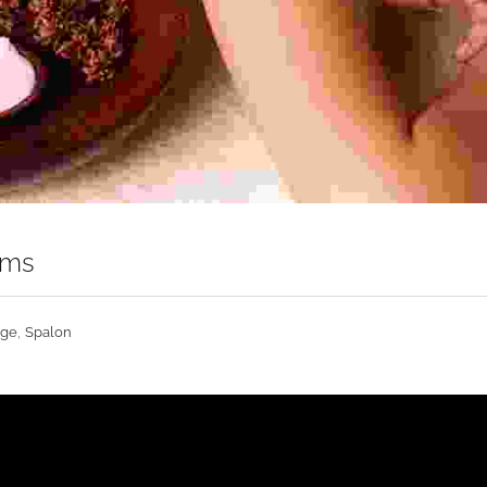
ams
,
age
Spalon