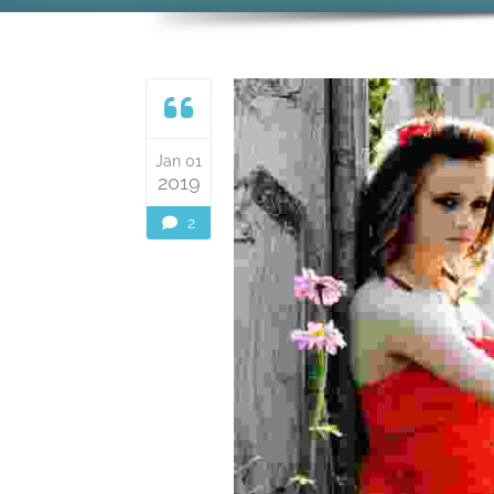
Jan 01
2019
2