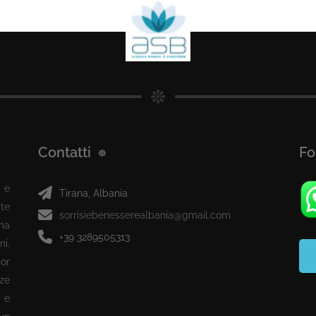
Contatti
Fo
 e
Tirana, Albania
te
sorrisiebenesserealbania@gmail.com
ma
+39 3289505313
ni.
or
ze
 e