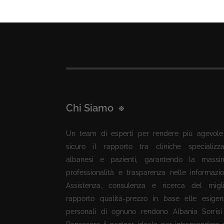
Chi Siamo
Un team di esperti per rendere più agevole
sicuro il rapporto tra cliniche specializza
albanesi e pazienti, garantendo la massi
professionalità e trasparenza nelle informazio
Assistenza, consulenza e ricerca del migli
rapporto qualità-prezzo in base elle esigen
personali di ognuno rendono Albania Sorrisi