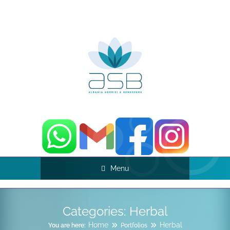
Menu
Categories:
Herbal
Home
Herbal
You are here:
Portfolios