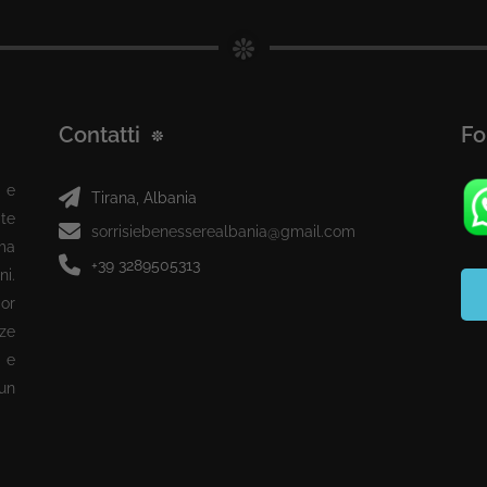
Contatti
Fo
 e
Tirana, Albania
te
sorrisiebenesserealbania@gmail.com
ma
+39 3289505313
ni.
or
ze
 e
 un