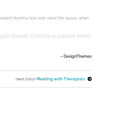
standard dummy text ever since the 1500s, when
gula blandit. Contrary to popular belief,
– DesignThemes
Meeting with Therapists
(Next Entry)